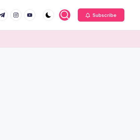
com
r.com
.me
instagram.com
youtube.com
Subscribe