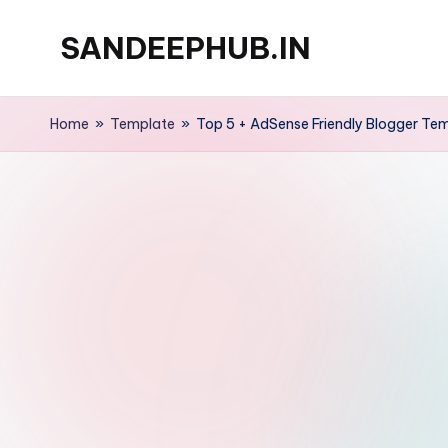
SANDEEPHUB.IN
Skip
to
content
Home
»
Template
»
Top 5 + AdSense Friendly Blogger Temp