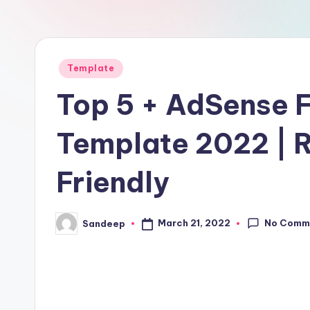
Posted
Template
in
Top 5 + AdSense F
Template 2022 | R
Friendly
No Comm
March 21, 2022
Sandeep
Posted
by