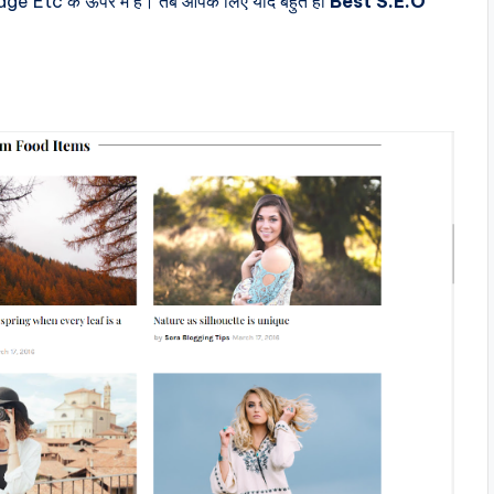
Etc के ऊपर में है। तब आपके लिए याद बहुत ही
Best S.E.O