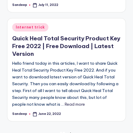
Sandeep
July 11, 2022
Posted
by
Posted
Internet trick
in
Quick Heal Total Security Product Key
Free 2022 | Free Download | Latest
Version
Hello friend today in this articles, I want to share Quick
Heal Total Security Product Key Free 2022. And if you
want to download latest version of Quick Heal Total
Security. Then you can easily download by following a
step. First of all I want to tell about Quick Heal Total
Security many people know about this, but lot of
people not know what is ...
Read more
Sandeep
June 22, 2022
Posted
by