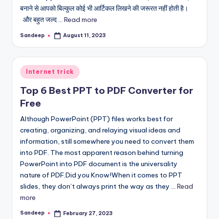
बनाने से आपको बिल्कुल कोई भी आर्टिकल लिखने की जरूरत नहीं होती है।
और बहुत जल्द ...
Read more
Sandeep
August 11, 2023
Posted
by
Posted
Internet trick
in
Top 6 Best PPT to PDF Converter for
Free
Although PowerPoint (PPT) files works best for
creating, organizing, and relaying visual ideas and
information, still somewhere you need to convert them
into PDF. The most apparent reason behind turning
PowerPoint into PDF document is the universality
nature of PDF.Did you Know!When it comes to PPT
slides, they don’t always print the way as they ...
Read
more
Sandeep
February 27, 2023
Posted