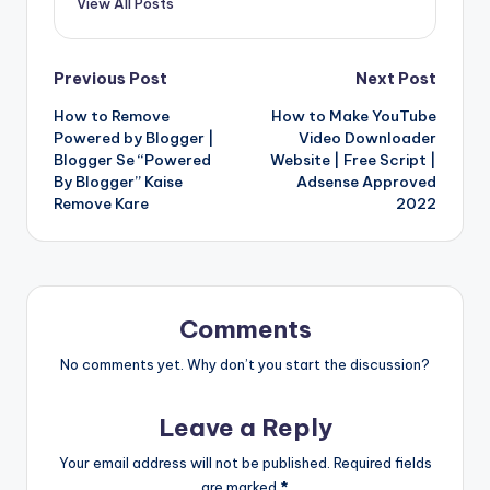
View All Posts
Post
Previous Post
Next Post
How to Remove
How to Make YouTube
navigation
Powered by Blogger |
Video Downloader
Blogger Se “Powered
Website | Free Script |
By Blogger” Kaise
Adsense Approved
Remove Kare
2022
Comments
No comments yet. Why don’t you start the discussion?
Leave a Reply
Your email address will not be published.
Required fields
are marked
*