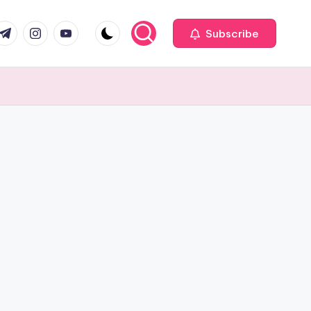
com
r.com
.me
instagram.com
youtube.com
Subscribe