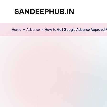
SANDEEPHUB.IN
Skip
to
content
Home
»
Adsense
»
How to Get Google Adsense Approval Fo