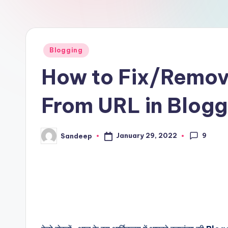
Posted
Blogging
in
How to Fix/Remo
From URL in Blogg
9
January 29, 2022
Sandeep
Posted
by