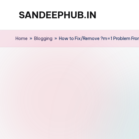
SANDEEPHUB.IN
Skip
to
content
Home
»
Blogging
»
How to Fix/Remove ?m=1 Problem From