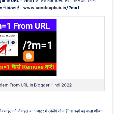
ger
के
URL
में
?m=1
को कैसे Remove करें। अगर आप अपनी
रह से दिखता है।
www.sandeephub.in
/?m=1.
lem From URL in Blogger Hindi 2022
ाइट को मोबाइल या कंप्यूटर में खोलेंगे तो कहीं ना कहीं यह वाला ऑप्शन