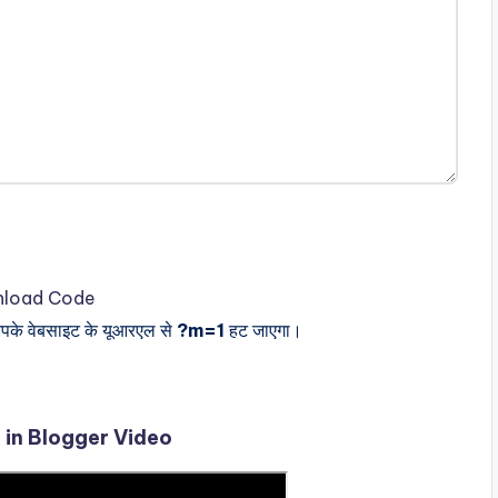
load Code
द, आपके वेबसाइट के यूआरएल से
?m=1
हट जाएगा।
in Blogger Video