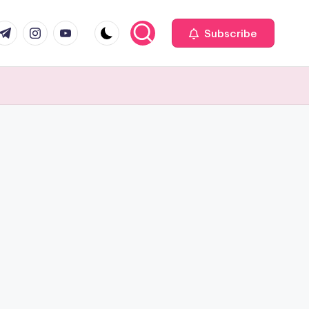
com
r.com
.me
instagram.com
youtube.com
Subscribe